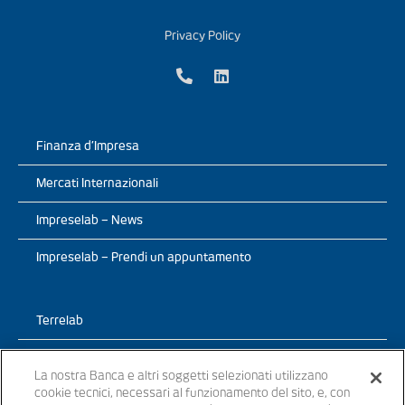
Privacy Policy
Finanza d’Impresa
Mercati Internazionali
Impreselab – News
Impreselab – Prendi un appuntamento
Terrelab
Prodotti
La nostra Banca e altri soggetti selezionati utilizzano
cookie tecnici, necessari al funzionamento del sito, e, con
TerreLab – News