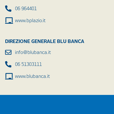
06 964401
www.bplazio.it
DIREZIONE GENERALE BLU BANCA
info@blubanca.it
06 51303111
www.blubanca.it