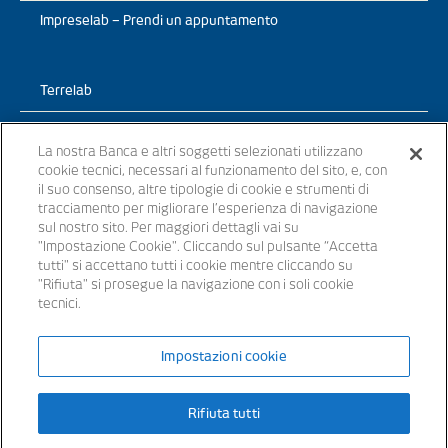
Impreselab – Prendi un appuntamento
Terrelab
Prodotti
La nostra Banca e altri soggetti selezionati utilizzano
cookie tecnici, necessari al funzionamento del sito, e, con
TerreLab – News
il suo consenso, altre tipologie di cookie e strumenti di
tracciamento per migliorare l’esperienza di navigazione
TerreLab – prendi un appuntamento
sul nostro sito. Per maggiori dettagli vai su
"Impostazione Cookie". Cliccando sul pulsante “Accetta
tutti" si accettano tutti i cookie mentre cliccando su
"Rifiuta" si prosegue la navigazione con i soli cookie
tecnici.
© 2021 - Tutti i diritti riservati
Impostazioni cookie
Banche appartenenti al Gruppo Bancario Banca Popolare del Lazio –
P.IVA 15854861000 – iscritta all’ Albo dei Gruppi Bancari al n. 5104
Rifiuta tutti
Iscritta all’Albo delle Banche: cod. ABI 3441.3 – Codice BIC/SWIFT:
SVTUIT21XXX – Capitale sociale € 14.372.246,00 i.v. Aderente al