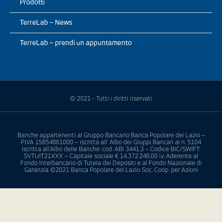
Prodotti
TerreLab – News
TerreLab – prendi un appuntamento
© 2021 - Tutti i diritti riservati
Banche appartenenti al Gruppo Bancario Banca Popolare del Lazio –
P.IVA 15854861000 – iscritta all’ Albo dei Gruppi Bancari al n. 5104
Iscritta all’Albo delle Banche: cod. ABI 3441.3 – Codice BIC/SWIFT:
SVTUIT21XXX – Capitale sociale € 14.372.246,00 i.v. Aderente al
Fondo Interbancario di Tutela dei Depositi e al Fondo Nazionale di
Garanzia ©2021 Banca Popolare del Lazio Soc. Coop. per Azioni