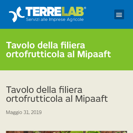
Prendi un appuntament
Tavolo della filiera
ortofrutticola al Mipaaft
Tavolo della filiera
ortofrutticola al Mipaaft
Maggio 31, 2019