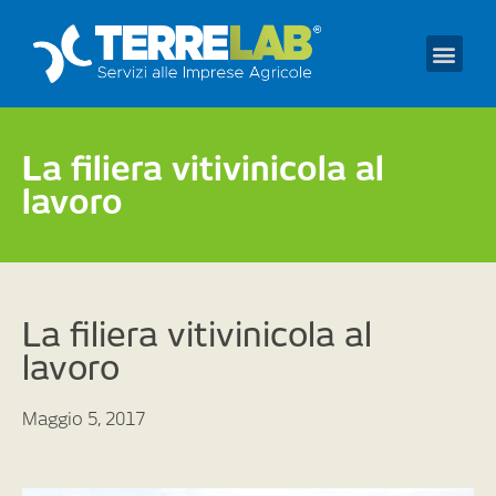
Prendi un appuntament
La filiera vitivinicola al
lavoro
La filiera vitivinicola al
lavoro
Maggio 5, 2017