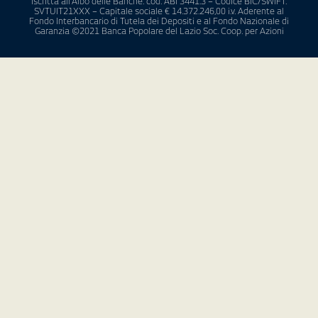
Iscritta all’Albo delle Banche: cod. ABI 3441.3 – Codice BIC/SWIFT:
SVTUIT21XXX – Capitale sociale € 14.372.246,00 i.v. Aderente al
Fondo Interbancario di Tutela dei Depositi e al Fondo Nazionale di
Garanzia ©2021 Banca Popolare del Lazio Soc. Coop. per Azioni