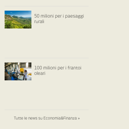
50 milioni per i paesaggi
rurali
100 milioni per i frantoi
oleari
Tutte le news su Economia&Finanza »