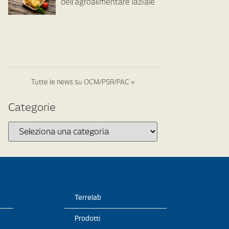
dell’agroalimentare laziale
Tutte le news su OCM/PSR/PAC »
Categorie
Terrelab
Prodotti