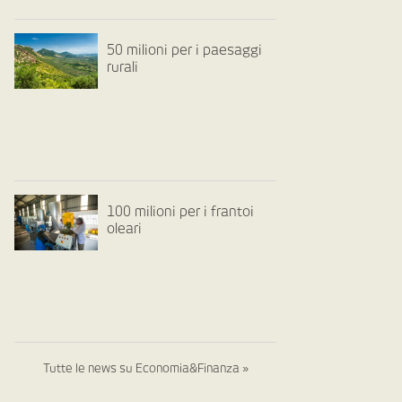
50 milioni per i paesaggi
rurali
100 milioni per i frantoi
oleari
Tutte le news su Economia&Finanza »