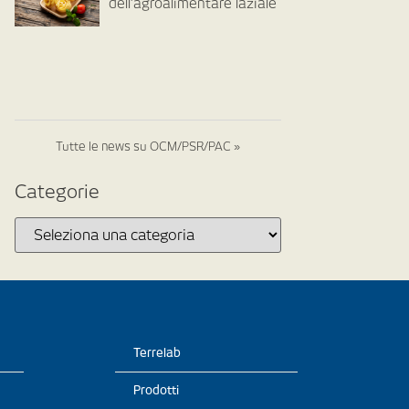
dell’agroalimentare laziale
Tutte le news su OCM/PSR/PAC »
Categorie
Terrelab
Prodotti