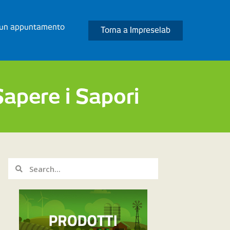
 un appuntamento
Torna a Impreselab
apere i Sapori