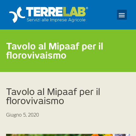
Prendi un appuntament
Tavolo al Mipaaf per il
florovivaismo
Tavolo al Mipaaf per il
florovivaismo
Giugno 5, 2020