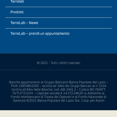
Terrelab
Prodotti
TerreLab – News
TerreLab – prendi un appuntamento
© 2021 - Tutti i diritti riservati
Banche appartenenti al Gruppo Bancario Banca Popolare del Lazio –
P.IVA 15854861000 – iscritta all’ Albo dei Gruppi Bancari al n. 5104
Iscritta all’Albo delle Banche: cod. ABI 3441.3 – Codice BIC/SWIFT:
SVTUIT21XXX – Capitale sociale € 14.372.246,00 i.v. Aderente al
Fondo Interbancario di Tutela dei Depositi e al Fondo Nazionale di
Garanzia ©2021 Banca Popolare del Lazio Soc. Coop. per Azioni