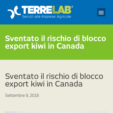
Prendi un appuntament
Sventato il rischio di blocco
export kiwi in Canada
Sventato il rischio di blocco
export kiwi in Canada
Settembre 9, 2016