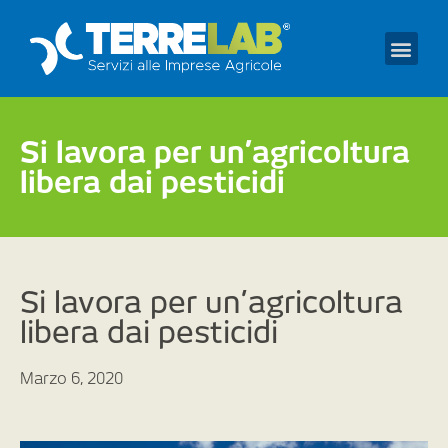
Prendi un appuntament
Si lavora per un’agricoltura
libera dai pesticidi
Si lavora per un’agricoltura
libera dai pesticidi
Marzo 6, 2020