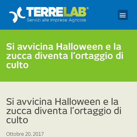
Prendi un appuntament
Si avvicina Halloween e la
zucca diventa l’ortaggio di
culto
Si avvicina Halloween e la
zucca diventa l’ortaggio di
culto
Ottobre 20, 2017