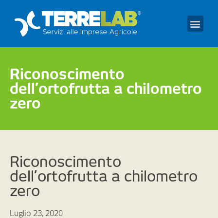
Prendi un appuntament
Riconoscimento
dell’ortofrutta a chilometro
zero
Riconoscimento
dell’ortofrutta a chilometro
zero
Luglio 23, 2020