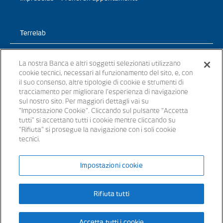
Terrelab
Prodotti
La nostra Banca e altri soggetti selezionati utilizzano
cookie tecnici, necessari al funzionamento del sito, e, con
TerreLab – News
il suo consenso, altre tipologie di cookie e strumenti di
tracciamento per migliorare l’esperienza di navigazione
TerreLab – prendi un appuntamento
sul nostro sito. Per maggiori dettagli vai su
"Impostazione Cookie". Cliccando sul pulsante “Accetta
tutti" si accettano tutti i cookie mentre cliccando su
"Rifiuta" si prosegue la navigazione con i soli cookie
tecnici.
© 2021 - Tutti i diritti riservati
Impostazioni cookie
Banche appartenenti al Gruppo Bancario Banca Popolare del Lazio –
Rifiuta tutti
P.IVA 15854861000 – iscritta all’ Albo dei Gruppi Bancari al n. 5104
Iscritta all’Albo delle Banche: cod. ABI 3441.3 – Codice BIC/SWIFT:
SVTUIT21XXX – Capitale sociale € 14.372.246,00 i.v. Aderente al
Fondo Interbancario di Tutela dei Depositi e al Fondo Nazionale di
Garanzia ©2021 Banca Popolare del Lazio Soc. Coop. per Azioni
Accetta tutti i cookie