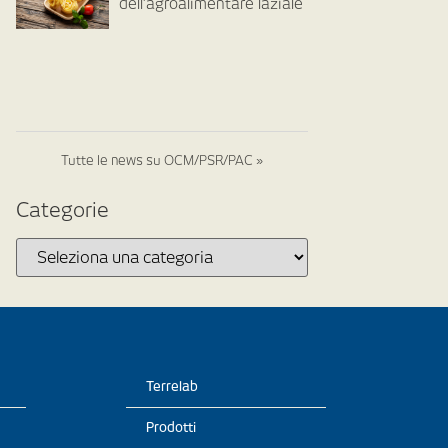
dell’agroalimentare laziale
Tutte le news su OCM/PSR/PAC »
Categorie
Terrelab
Prodotti