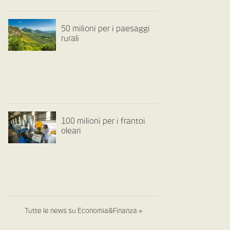
50 milioni per i paesaggi
rurali
100 milioni per i frantoi
oleari
Tutte le news su Economia&Finanza »