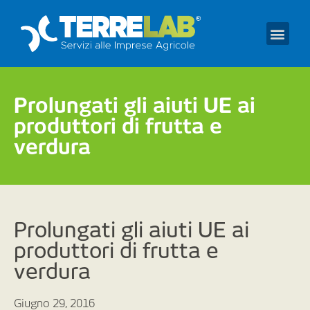
Prendi un appuntament
Prolungati gli aiuti UE ai
produttori di frutta e
verdura
Prolungati gli aiuti UE ai
produttori di frutta e
verdura
Giugno 29, 2016