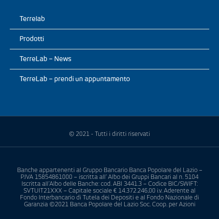
Terrelab
Prodotti
TerreLab – News
TerreLab – prendi un appuntamento
© 2021 - Tutti i diritti riservati
Banche appartenenti al Gruppo Bancario Banca Popolare del Lazio –
P.IVA 15854861000 – iscritta all’ Albo dei Gruppi Bancari al n. 5104
Iscritta all’Albo delle Banche: cod. ABI 3441.3 – Codice BIC/SWIFT:
SVTUIT21XXX – Capitale sociale € 14.372.246,00 i.v. Aderente al
Fondo Interbancario di Tutela dei Depositi e al Fondo Nazionale di
Garanzia ©2021 Banca Popolare del Lazio Soc. Coop. per Azioni