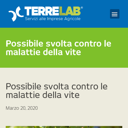
Prendi un appuntament
Possibile svolta contro le
malattie della vite
Possibile svolta contro le
malattie della vite
Marzo 20, 2020