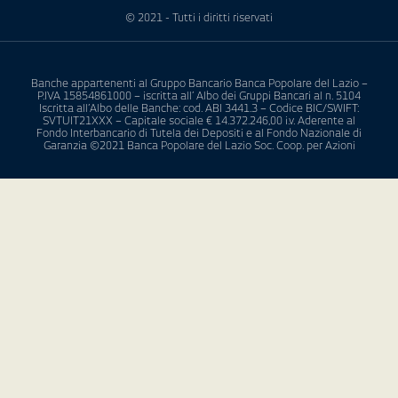
© 2021 - Tutti i diritti riservati
Banche appartenenti al Gruppo Bancario Banca Popolare del Lazio –
P.IVA 15854861000 – iscritta all’ Albo dei Gruppi Bancari al n. 5104
Iscritta all’Albo delle Banche: cod. ABI 3441.3 – Codice BIC/SWIFT:
SVTUIT21XXX – Capitale sociale € 14.372.246,00 i.v. Aderente al
Fondo Interbancario di Tutela dei Depositi e al Fondo Nazionale di
Garanzia ©2021 Banca Popolare del Lazio Soc. Coop. per Azioni