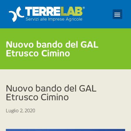
Prendi un appuntament
Nuovo bando del GAL
Etrusco Cimino
Nuovo bando del GAL
Etrusco Cimino
Luglio 2, 2020