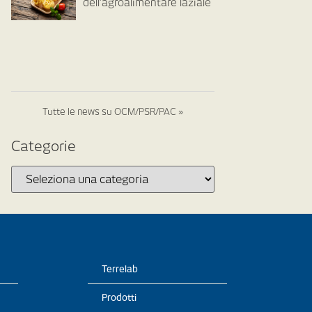
dell’agroalimentare laziale
Tutte le news su OCM/PSR/PAC »
Categorie
Terrelab
Prodotti