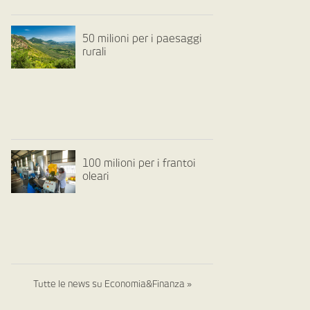
50 milioni per i paesaggi
rurali
100 milioni per i frantoi
oleari
Tutte le news su Economia&Finanza »