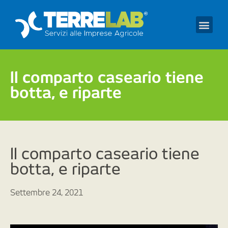
Prendi un appuntament
ll comparto caseario tiene
botta, e riparte
ll comparto caseario tiene
botta, e riparte
Settembre 24, 2021