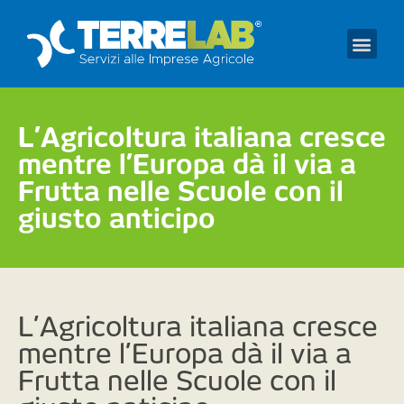
Prendi un appuntament
L’Agricoltura italiana cresce
mentre l’Europa dà il via a
Frutta nelle Scuole con il
giusto anticipo
L’Agricoltura italiana cresce
mentre l’Europa dà il via a
Frutta nelle Scuole con il