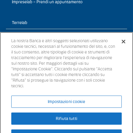
Impreselab – Prendi un appuntamento
Terrelab
Prodotti
La nostra Banca e altri soggetti selezionati utilizzano
cookie tecnici, necessari al funzionamento del sito, e, con
TerreLab – News
il suo consenso, altre tipologie di cookie e strumenti di
tracciamento per migliorare l’esperienza di navigazione
TerreLab – prendi un appuntamento
sul nostro sito. Per maggiori dettagli vai su
"Impostazione Cookie". Cliccando sul pulsante “Accetta
tutti" si accettano tutti i cookie mentre cliccando su
"Rifiuta" si prosegue la navigazione con i soli cookie
tecnici.
© 2021 - Tutti i diritti riservati
Impostazioni cookie
Banche appartenenti al Gruppo Bancario Banca Popolare del Lazio –
Rifiuta tutti
P.IVA 15854861000 – iscritta all’ Albo dei Gruppi Bancari al n. 5104
Iscritta all’Albo delle Banche: cod. ABI 3441.3 – Codice BIC/SWIFT:
SVTUIT21XXX – Capitale sociale € 14.372.246,00 i.v. Aderente al
Fondo Interbancario di Tutela dei Depositi e al Fondo Nazionale di