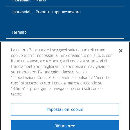
Impreselab – News
Impreselab – Prendi un appuntamento
Terrelab
Prodotti
La nostra Banca e altri soggetti selezionati utilizzano
cookie tecnici, necessari al funzionamento del sito, e, con
TerreLab – News
il suo consenso, altre tipologie di cookie e strumenti di
tracciamento per migliorare l’esperienza di navigazione
TerreLab – prendi un appuntamento
sul nostro sito. Per maggiori dettagli vai su
"Impostazione Cookie". Cliccando sul pulsante “Accetta
tutti" si accettano tutti i cookie mentre cliccando su
"Rifiuta" si prosegue la navigazione con i soli cookie
tecnici.
© 2021 - Tutti i diritti riservati
Impostazioni cookie
Banche appartenenti al Gruppo Bancario Banca Popolare del Lazio –
Rifiuta tutti
P.IVA 15854861000 – iscritta all’ Albo dei Gruppi Bancari al n. 5104