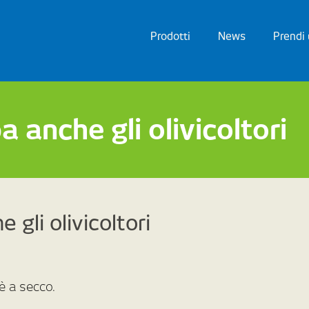
Prodotti
News
Prendi
 anche gli olivicoltori
 gli olivicoltori
 è a secco.