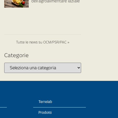
dell’agroalimentare laziale
Tutte le news su OCM/PSR/PAC »
Categorie
Terrelab
Prodotti