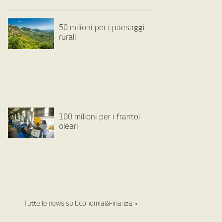
50 milioni per i paesaggi
rurali
100 milioni per i frantoi
oleari
Tutte le news su Economia&Finanza »