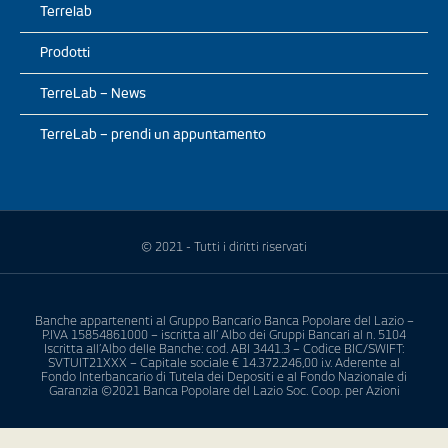
Terrelab
Prodotti
TerreLab – News
TerreLab – prendi un appuntamento
© 2021 - Tutti i diritti riservati
Banche appartenenti al Gruppo Bancario Banca Popolare del Lazio –
P.IVA 15854861000 – iscritta all’ Albo dei Gruppi Bancari al n. 5104
Iscritta all’Albo delle Banche: cod. ABI 3441.3 – Codice BIC/SWIFT:
SVTUIT21XXX – Capitale sociale € 14.372.246,00 i.v. Aderente al
Fondo Interbancario di Tutela dei Depositi e al Fondo Nazionale di
Garanzia ©2021 Banca Popolare del Lazio Soc. Coop. per Azioni