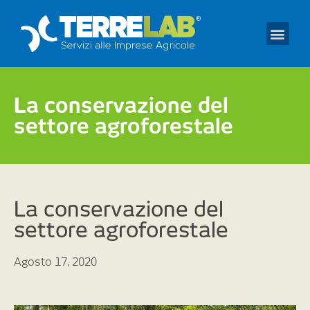
Prendi un appuntament
La conservazione del
settore agroforestale
La conservazione del
settore agroforestale
Agosto 17, 2020