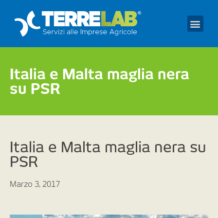
Prendi un appuntament
Italia e Malta maglia nera
su PSR
Italia e Malta maglia nera su
PSR
Marzo 3, 2017