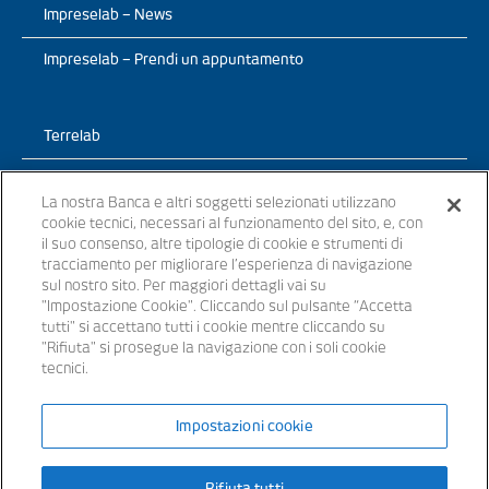
Impreselab – News
Impreselab – Prendi un appuntamento
Terrelab
Prodotti
La nostra Banca e altri soggetti selezionati utilizzano
cookie tecnici, necessari al funzionamento del sito, e, con
TerreLab – News
il suo consenso, altre tipologie di cookie e strumenti di
tracciamento per migliorare l’esperienza di navigazione
TerreLab – prendi un appuntamento
sul nostro sito. Per maggiori dettagli vai su
"Impostazione Cookie". Cliccando sul pulsante “Accetta
tutti" si accettano tutti i cookie mentre cliccando su
"Rifiuta" si prosegue la navigazione con i soli cookie
tecnici.
© 2021 - Tutti i diritti riservati
Impostazioni cookie
Banche appartenenti al Gruppo Bancario Banca Popolare del Lazio –
P.IVA 15854861000 – iscritta all’ Albo dei Gruppi Bancari al n. 5104
Rifiuta tutti