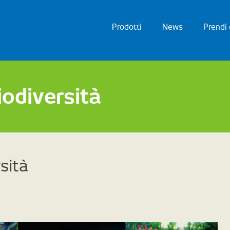
Prodotti
News
Prendi
biodiversità
rsità