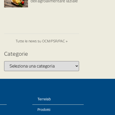
dell’agroalimentare laziale
Tutte le news su OCM/PSR/PAC »
Categorie
Terrelab
Prodotti