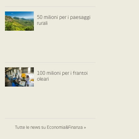
50 milioni per i paesaggi
rurali
100 milioni per i frantoi
oleari
Tutte le news su Economia&Finanza »