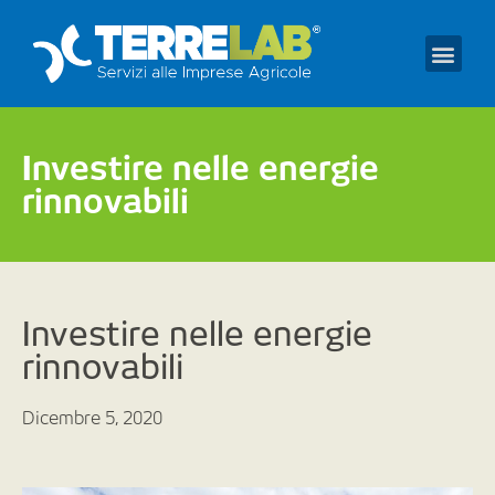
Prendi un appuntament
Investire nelle energie
rinnovabili
Investire nelle energie
rinnovabili
Dicembre 5, 2020