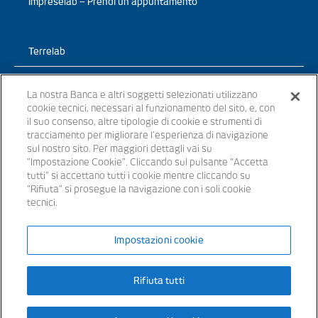
Impreselab – Prendi un appuntamento
Terrelab
Prodotti
La nostra Banca e altri soggetti selezionati utilizzano
cookie tecnici, necessari al funzionamento del sito, e, con
TerreLab – News
il suo consenso, altre tipologie di cookie e strumenti di
tracciamento per migliorare l’esperienza di navigazione
TerreLab – prendi un appuntamento
sul nostro sito. Per maggiori dettagli vai su
"Impostazione Cookie". Cliccando sul pulsante “Accetta
tutti" si accettano tutti i cookie mentre cliccando su
"Rifiuta" si prosegue la navigazione con i soli cookie
tecnici.
© 2021 - Tutti i diritti riservati
Impostazioni cookie
Banche appartenenti al Gruppo Bancario Banca Popolare del Lazio –
P.IVA 15854861000 – iscritta all’ Albo dei Gruppi Bancari al n. 5104
Rifiuta tutti
Iscritta all’Albo delle Banche: cod. ABI 3441.3 – Codice BIC/SWIFT:
SVTUIT21XXX – Capitale sociale € 14.372.246,00 i.v. Aderente al
Fondo Interbancario di Tutela dei Depositi e al Fondo Nazionale di