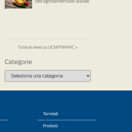
dell’agroalimentare laziale
Tutte le news su OCM/PSR/PAC »
Categorie
Terrelab
Prodotti