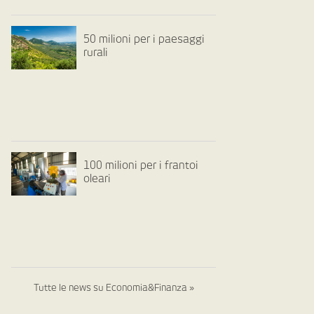
50 milioni per i paesaggi
rurali
100 milioni per i frantoi
oleari
Tutte le news su Economia&Finanza »