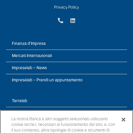
Privacy Policy
Finanza d’Impresa
Mercati Internazionali
Impreselab – News
Impreselab – Prendi un appuntamento
Terrelab
Prodotti
La nostra Banca e altri soggetti selezionati utilizzano
cookie tecnici, necessari al funzionamento del sito, e, con
TerreLab – News
il suo consenso, altre tipologie di cookie e strumenti di