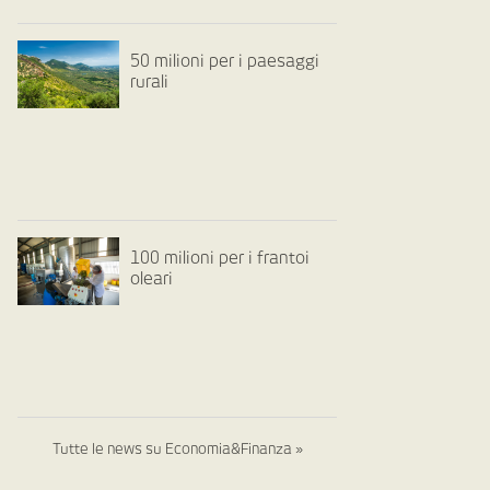
50 milioni per i paesaggi
rurali
100 milioni per i frantoi
oleari
Tutte le news su Economia&Finanza »