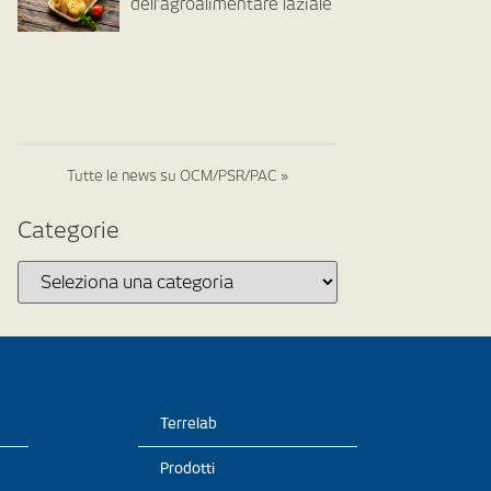
dell’agroalimentare laziale
Tutte le news su OCM/PSR/PAC »
Categorie
Terrelab
Prodotti