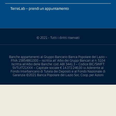
TerreLab – prendi un appuntamento
© 2021 - Tutti i diritti riservati
Banche appartenenti al Gruppo Bancario Banca Popolare del Lazio –
P.IVA 15854861000 – iscritta all’ Albo dei Gruppi Bancari al n. 5104
Iscritta all’Albo delle Banche: cod. ABI 3441.3 – Codice BIC/SWIFT:
SVTUIT21XXX – Capitale sociale € 14.372.246,00 i.v. Aderente al
Fondo Interbancario di Tutela dei Depositi e al Fondo Nazionale di
Garanzia ©2021 Banca Popolare del Lazio Soc. Coop. per Azioni