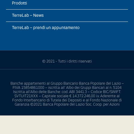
Prodotti
TerreLab – News
TerreLab – prendi un appuntamento
© 2021 - Tutti i diritti riservati
Banche appartenenti al Gruppo Bancario Banca Popolare del Lazio –
P.IVA 15854861000 – iscritta all’ Albo dei Gruppi Bancari al n. 5104
Iscritta all’Albo delle Banche: cod. ABI 3441.3 – Codice BIC/SWIFT:
SVTUIT21XXX – Capitale sociale € 14.372.246,00 i.v. Aderente al
Fondo Interbancario di Tutela dei Depositi e al Fondo Nazionale di
Garanzia ©2021 Banca Popolare del Lazio Soc. Coop. per Azioni