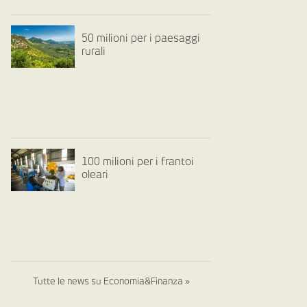
50 milioni per i paesaggi
rurali
100 milioni per i frantoi
oleari
Tutte le news su Economia&Finanza »