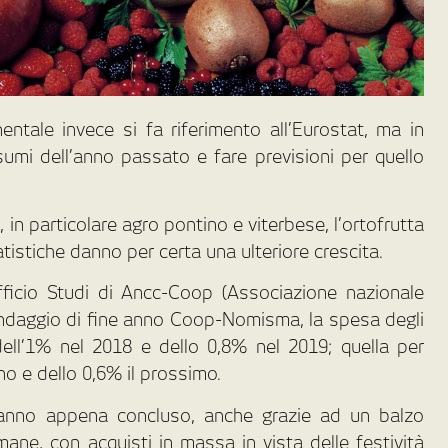
inentale invece si fa riferimento all’Eurostat, ma in
nsumi dell’anno passato e fare previsioni per quello
 in particolare agro pontino e viterbese, l’ortofrutta
tistiche danno per certa una ulteriore crescita.
ficio Studi di Ancc-Coop (Associazione nazionale
ondaggio di fine anno Coop-Nomisma, la spesa degli
dell’1% nel 2018 e dello 0,8% nel 2019; quella per
no e dello 0,6% il prossimo.
ell’anno appena concluso, anche grazie ad un balzo
imane, con acquisti in massa in vista delle festività