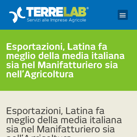
Prendi un appuntament
Esportazioni, Latina fa
meglio della media italiana
sia nel Manifatturiero sia
nell’Agricoltura
Esportazioni, Latina fa
meglio della media italiana
sia nel Manifatturiero sia