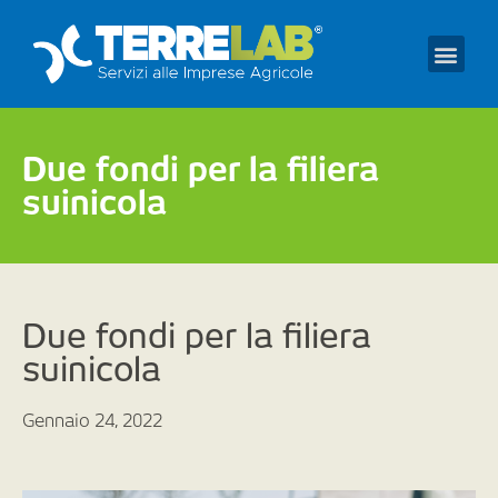
Prendi un appuntament
Due fondi per la filiera
suinicola
Due fondi per la filiera
suinicola
Gennaio 24, 2022