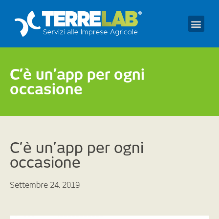
Prendi un appuntament
C’è un’app per ogni
occasione
C’è un’app per ogni
occasione
Settembre 24, 2019