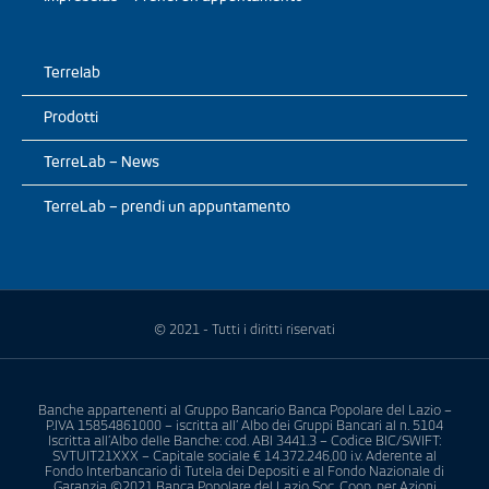
Terrelab
Prodotti
TerreLab – News
TerreLab – prendi un appuntamento
© 2021 - Tutti i diritti riservati
Banche appartenenti al Gruppo Bancario Banca Popolare del Lazio –
P.IVA 15854861000 – iscritta all’ Albo dei Gruppi Bancari al n. 5104
Iscritta all’Albo delle Banche: cod. ABI 3441.3 – Codice BIC/SWIFT:
SVTUIT21XXX – Capitale sociale € 14.372.246,00 i.v. Aderente al
Fondo Interbancario di Tutela dei Depositi e al Fondo Nazionale di
Garanzia ©2021 Banca Popolare del Lazio Soc. Coop. per Azioni