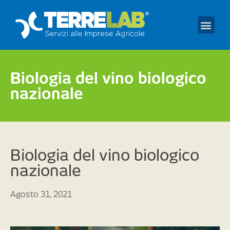
Prendi un appuntament
Biologia del vino biologico
nazionale
Biologia del vino biologico
nazionale
Agosto 31, 2021