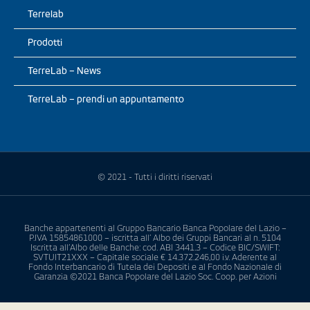
Terrelab
Prodotti
TerreLab – News
TerreLab – prendi un appuntamento
© 2021 - Tutti i diritti riservati
Banche appartenenti al Gruppo Bancario Banca Popolare del Lazio –
P.IVA 15854861000 – iscritta all’ Albo dei Gruppi Bancari al n. 5104
Iscritta all’Albo delle Banche: cod. ABI 3441.3 – Codice BIC/SWIFT:
SVTUIT21XXX – Capitale sociale € 14.372.246,00 i.v. Aderente al
Fondo Interbancario di Tutela dei Depositi e al Fondo Nazionale di
Garanzia ©2021 Banca Popolare del Lazio Soc. Coop. per Azioni