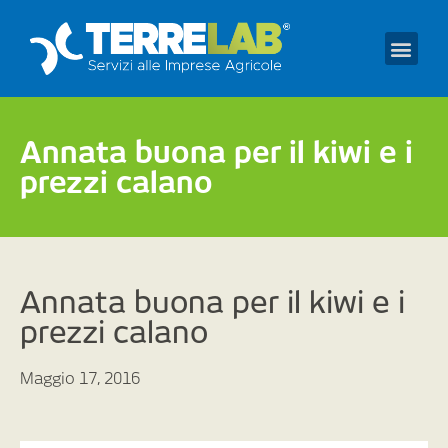
Prendi un appuntament
Annata buona per il kiwi e i
prezzi calano
Annata buona per il kiwi e i
prezzi calano
Maggio 17, 2016