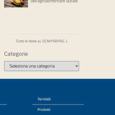
dell’agroalimentare laziale
Tutte le news su OCM/PSR/PAC »
Categorie
Terrelab
Prodotti