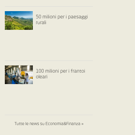
50 milioni per i paesaggi
rurali
100 milioni per i frantoi
oleari
Tutte le news su Economia&Finanza »