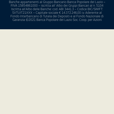
Banche appartenenti al Gruppo Bancario Banca Popolare del Lazio –
P.IVA 15854861000 – iscritta all’ Albo dei Gruppi Bancari al n. 5104
Iscritta all’Albo delle Banche: cod. ABI 3441.3 – Codice BIC/SWIFT:
SVTUIT21XXX – Capitale sociale € 14.372.246,00 i.v. Aderente al
Fondo Interbancario di Tutela dei Depositi e al Fondo Nazionale di
Garanzia ©2021 Banca Popolare del Lazio Soc. Coop. per Azioni