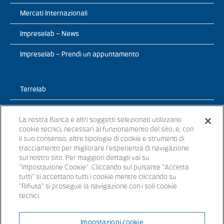
Mercati Internazionali
Impreselab – News
Impreselab – Prendi un appuntamento
Terrelab
Prodotti
La nostra Banca e altri soggetti selezionati utilizzano
cookie tecnici, necessari al funzionamento del sito, e, con
TerreLab – News
il suo consenso, altre tipologie di cookie e strumenti di
tracciamento per migliorare l’esperienza di navigazione
TerreLab – prendi un appuntamento
sul nostro sito. Per maggiori dettagli vai su
"Impostazione Cookie". Cliccando sul pulsante “Accetta
tutti" si accettano tutti i cookie mentre cliccando su
"Rifiuta" si prosegue la navigazione con i soli cookie
tecnici.
© 2021 - Tutti i diritti riservati
Impostazioni cookie