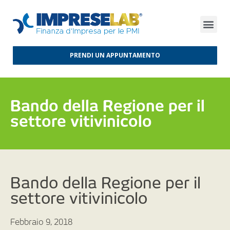
FINANZA D’IMPRESA
FINANZA AGEVOLATA
MERCATI INTERNAZIONALI
PRENDI UN APPUNTAMENTO
Bando della Regione per il
settore vitivinicolo
Bando della Regione per il
settore vitivinicolo
Febbraio 9, 2018