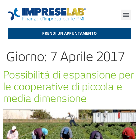
FINANZA D’IMPRESA
FINANZA AGEVOLATA
MERCATI INTERNAZIONALI
PRENDI UN APPUNTAMENTO
Giorno:
7 Aprile 2017
Possibilità di espansione per
le cooperative di piccola e
media dimensione