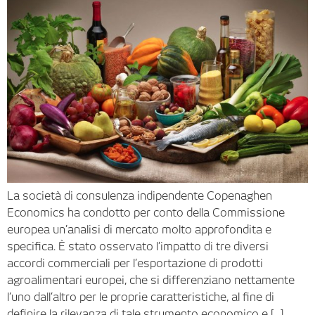
La società di consulenza indipendente Copenaghen
Economics ha condotto per conto della Commissione
europea un’analisi di mercato molto approfondita e
specifica. È stato osservato l’impatto di tre diversi
accordi commerciali per l’esportazione di prodotti
agroalimentari europei, che si differenziano nettamente
l’uno dall’altro per le proprie caratteristiche, al fine di
definire la rilevanza di tale strumento economico e […]