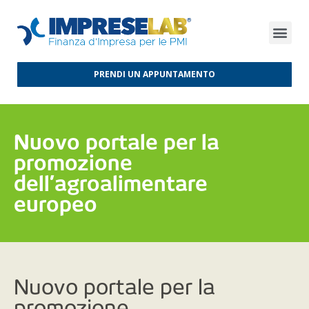
FINANZA D’IMPRESA
FINANZA AGEVOLATA
MERCATI INTERNAZIONALI
PRENDI UN APPUNTAMENTO
Nuovo portale per la
promozione
dell’agroalimentare
europeo
Nuovo portale per la
promozione