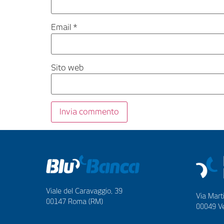
Email
*
Sito web
Viale del Caravaggio, 39
Via Marti
00147 Roma (RM)
00049 Ve