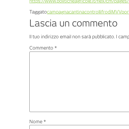
https://www.politicheagricole.it/flex/cm/pag
Taggato
campagna
cantina
controlli
frodi
MVV
por
Lascia un commento
Il tuo indirizzo email non sarà pubblicato.
I cam
Commento
*
Nome
*