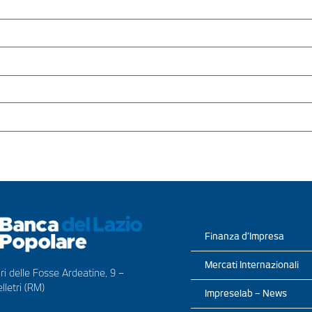
Finanza d’Impresa
Mercati Internazionali
ri delle Fosse Ardeatine, 9 –
lletri (RM)
Impreselab – News