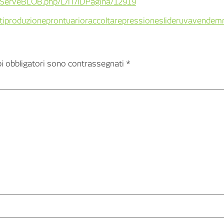
es/ServeBLOB.php/L/IT/IDPagina/12919
ti
produzione
prontuario
raccolta
repressione
slider
uva
vendem
pi obbligatori sono contrassegnati
*