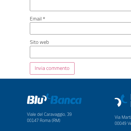
Email
*
Sito web
Viale del Caravaggio, 39
Via Marti
00147 Roma (RM)
00049 Ve