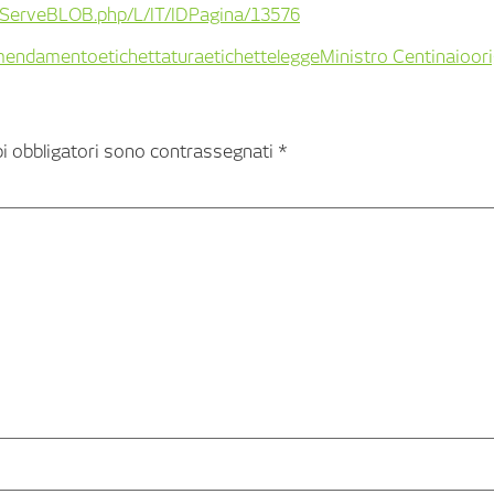
es/ServeBLOB.php/L/IT/IDPagina/13576
mendamento
etichettatura
etichette
legge
Ministro Centinaio
or
pi obbligatori sono contrassegnati
*