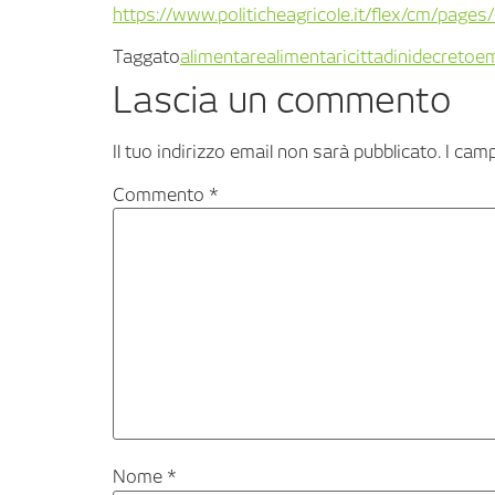
https://www.politicheagricole.it/flex/cm/pag
Taggato
alimentare
alimentari
cittadini
decreto
e
Lascia un commento
Il tuo indirizzo email non sarà pubblicato.
I cam
Commento
*
Nome
*