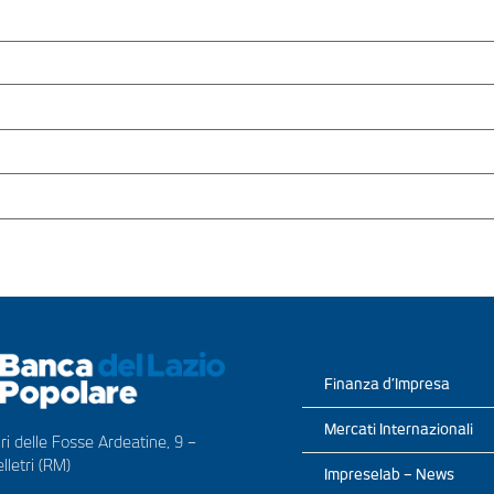
Finanza d’Impresa
Mercati Internazionali
ri delle Fosse Ardeatine, 9 –
lletri (RM)
Impreselab – News