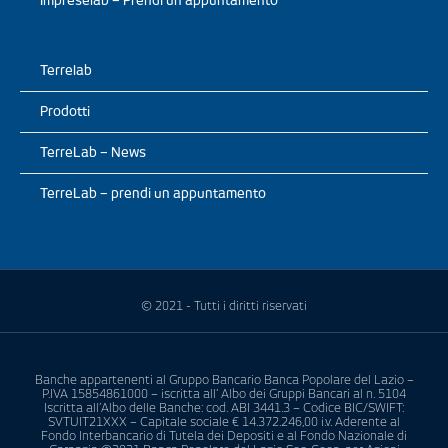
Impreselab – Prendi un appuntamento
Terrelab
Prodotti
TerreLab – News
TerreLab – prendi un appuntamento
© 2021 - Tutti i diritti riservati
Banche appartenenti al Gruppo Bancario Banca Popolare del Lazio –
P.IVA 15854861000 – iscritta all’ Albo dei Gruppi Bancari al n. 5104
Iscritta all’Albo delle Banche: cod. ABI 3441.3 – Codice BIC/SWIFT:
SVTUIT21XXX – Capitale sociale € 14.372.246,00 i.v. Aderente al
Fondo Interbancario di Tutela dei Depositi e al Fondo Nazionale di